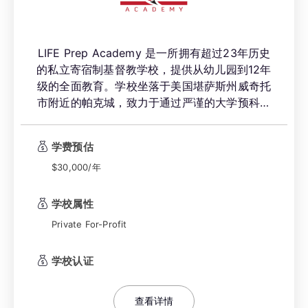
LIFE Prep Academy 是一所拥有超过23年历史
的私立寄宿制基督教学校，提供从幼儿园到12年
级的全面教育。学校坐落于美国堪萨斯州威奇托
市附近的帕克城，致力于通过严谨的大学预科课
程、充满支持的基督教社区以及多元化的学生群
体，培养学生成为“改变世界的领袖”。学校以其
学费预估
独特的教育理念和卓越的学术成就，被《威奇托
$30,000/年
鹰报》评选为威奇托最佳私立学校。
学校属性
Private For-Profit
学校认证
查看详情