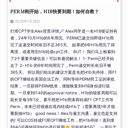
PERM刚开始，H1B快要到期！如何自救？
2025年1月28日
灯塔CPT学生Alex背景详情🔎 Alex同学是一名H1B签证持有
者，24年10月H1b的6年用完。PERM已递交但即使H1b用
完了这递交时间依旧不足365天。 如果把6年H1b用完了得
离境，或者用完h1b转成cpt工作。 BUT！ 我们马上检索到
了2个重要关键信息！可以有最优解法！ 1- Perm已经开始
走了 2- H1b 的6年时间用完了，Perm递交时长依旧不够
365天。 所以我们给出的建议方案是先把H1b先停掉，用F1
的CPT继续在美国合法工作。同时等待PERM劳工证的审批
结果，一旦获得PERM批准，便能恢复到H1B身份进行延
期。一旦拿到I140的approval notice，H1b的续签周期可以
延长至每3年1次。要不然把H1b用满再转成F1 CPT工作等
Perm，未来已经很难在境内转成H1b了（需要离境1年才能
重新抽H1b） good news！Alex与雇主沟通，雇主也是支持
的! 可以COS转成F1用CPT继续工作，把H1b停掉！直到拿
到I40后再转回到H1b进行延期👏 目前就读SFC ，一所位于