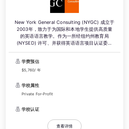
New York General Consulting (NYGC) 成立于
2003年，致力于为国际和本地学生提供高质量
的英语语言教学。作为一所经纽约州教育局
(NYSED) 许可、并获得英语语言项目认证委员
会 (CEA) 认证的私立职业学校，NYGC 提供卓
越的 ESL 课程和考试准备课程，旨在满足学生在
学费预估
个人、学术和职业方面的英语学习需求。学校位
于曼哈顿中城的核心地带，交通便利，为学生提
$5,760/ 年
供了沉浸式的语言学习环境。
学校属性
Private For-Profit
学校认证
查看详情