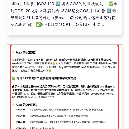
offer。1周拿到COS I20 2️⃣ 境内COS的时间线规划！ ✅拿
到COS I20之后立马启动给USCIS递交COS并且加急 3️⃣ 最
早拿到CPT I20的日期（要match新公司哈，这样比较好协
商入职时间） ✅9月6日拿到CPT I2O入职～ 小结...