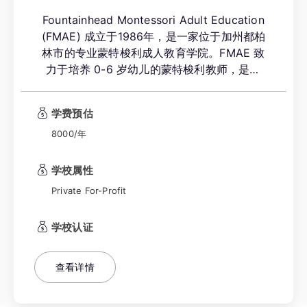
Fountainhead Montessori Adult Education
(FMAE) 成立于1986年，是一家位于加州都柏
林市的专业蒙特梭利成人教育学院。FMAE 致
力于培养 0-6 岁幼儿的蒙特梭利教师，是美
国蒙特梭利协会 (AMS) 的附属成员，并获得
蒙特梭利教师教育认证委员会 (MACTE) 的权
学费预估
威认证。学校以其实践导向的教学模式和深厚
的行业背景，为全球教育工作者提供高含金量
8000/年
的职业资格认证。
学校属性
Private For-Profit
学校认证
查看详情