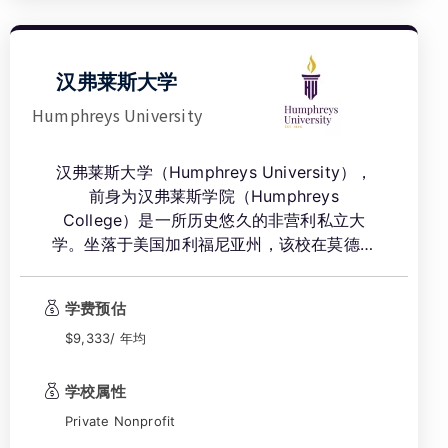
汉弗莱斯大学
Humphreys University
汉弗莱斯大学（Humphreys University），
前身为汉弗莱斯学院（Humphreys
College）是一所历史悠久的非营利私立大
学。坐落于美国加利福尼亚州，该校在莫德斯
托（Modesto）和斯托克顿（Stockton）设
有两大校区。自1896年创校以来，汉弗莱斯
学费预估
大学始终专注于为学生打造高质量的教学指导
和卓越的成长环境，培养了大量商业、法学和
$9,333/ 年均
教育领域的专业人才，成为加州高等教育体系
中不可或缺的重要力量。
学校属性
Private Nonprofit