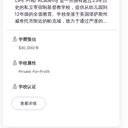
LIFE Prep Academy 是一所拥有超过23年历
史的私立寄宿制基督教学校，提供从幼儿园到
12年级的全面教育。学校坐落于美国堪萨斯州
威奇托市附近的帕克城，致力于通过严谨的大
学预科课程、充满支持的基督教社区以及多元
化的学生群体，培养学生成为“改变世界的领
学费预估
袖”。学校以其独特的教育理念和卓越的学术
成就，被《威奇托鹰报》评选为威奇托最佳私
$30,000/年
立学校。
学校属性
Private For-Profit
学校认证
查看详情