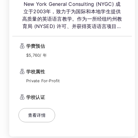
New York General Consulting (NYGC) 成
立于2003年，致力于为国际和本地学生提供
高质量的英语语言教学。作为一所经纽约州教
育局 (NYSED) 许可、并获得英语语言项目认
证委员会 (CEA) 认证的私立职业学校，
NYGC 提供卓越的 ESL 课程和考试准备课
学费预估
程，旨在满足学生在个人、学术和职业方面的
英语学习需求。学校位于曼哈顿中城的核心地
$5,760/ 年
带，交通便利，为学生提供了沉浸式的语言学
习环境。
学校属性
Private For-Profit
学校认证
查看详情