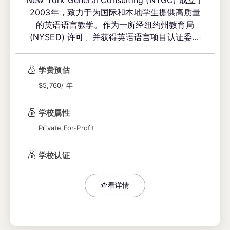
2003年，致力于为国际和本地学生提供高质量
的英语语言教学。作为一所经纽约州教育局
(NYSED) 许可、并获得英语语言项目认证委员
会 (CEA) 认证的私立职业学校，NYGC 提供卓
越的 ESL 课程和考试准备课程，旨在满足学生在
学费预估
个人、学术和职业方面的英语学习需求。学校位
于曼哈顿中城的核心地带，交通便利，为学生提
$5,760/ 年
供了沉浸式的语言学习环境。
学校属性
Private For-Profit
学校认证
查看详情