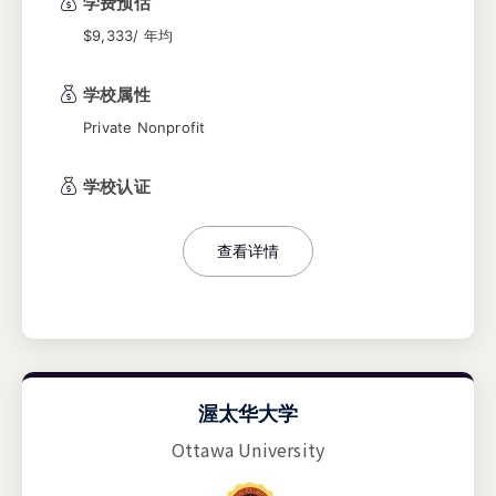
学费预估
质量的教学指导和卓越的成长环境，培养了大量
商业、法学和教育领域的专业人才，成为加州高
$9,333/ 年均
等教育体系中不可或缺的重要力量。
学校属性
Private Nonprofit
学校认证
查看详情
渥太华大学
Ottawa University