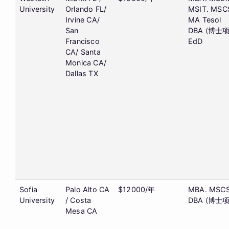
University
Orlando FL/
MSIT. MSC
Irvine CA/
MA Tesol
San
DBA (博士项
Francisco
EdD
CA/ Santa
Monica CA/
Dallas TX
Sofia
Palo Alto CA
$12000/年
MBA. MSC
University
/ Costa
DBA (博士
Mesa CA