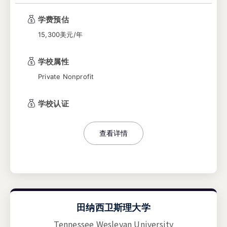
理大学获得了南方学院和学校学院委员会
学费预估
(SACSCOC) 的认证，具有授予学士、硕士和博
士学位的资格。这所大学为学生提供高质量的教
15,300美元/年
育，培养全面发展的未来人才。
学校属性
Private Nonprofit
学校认证
查看详情
田纳西卫斯理大学
Tennessee Wesleyan University