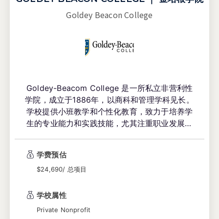
Goldey Beacon College
Goldey-Beacom College 是一所私立非营利性
学院，成立于1886年，以商科和管理学科见长。
学校提供小班教学和个性化教育，致力于培养学
生的专业能力和实践技能，尤其注重职业发展。
位于特拉华州威尔明顿（Wilmington）的宁静郊
区，其靠近巴尔的摩、费城和华盛顿特区等主要
学费预估
大都市具有地理优势，为学生提供丰富的实习和
就业机会。校园设施现代化，环境国际化，吸引
$24,690/ 总项目
了来自世界各地的学生，是一所兼具历史底蕴和
创新精神的学院。
学校属性
Private Nonprofit