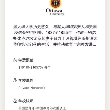
渥太华大学历史悠久，与渥太华印第安人和美国
浸信会密切相关。1837至1855年，传教士约瑟
夫·米克尔牧师及其妻子致力于改善堪萨斯州渥太
华印第安部落的生活，并推动教育与宗教发展。
约翰·特克姆瑟·琼斯继承其承诺，协调浸信会与
印第安人的合作，为大学创建奠定基础。渥太华
学费预估
印第安人捐赠20,000英亩土地，浸信会承诺提供
免费教育。大学于1865年成立，至今为部落后裔
$16110-$16575/ 每年
全免学费。
学校属性
Private Nonprofit
学校认证
美国教育部&中国教育部双重认证