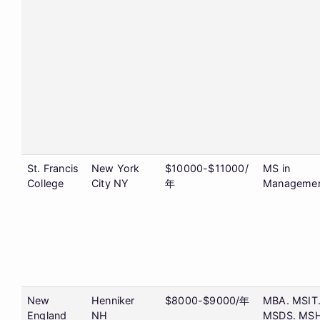
St. Francis
New York
$10000-$11000/
MS in
College
City NY
年
Manageme
New
Henniker
$8000-$9000/年
MBA. MSIT
England
NH
MSDS. MSH