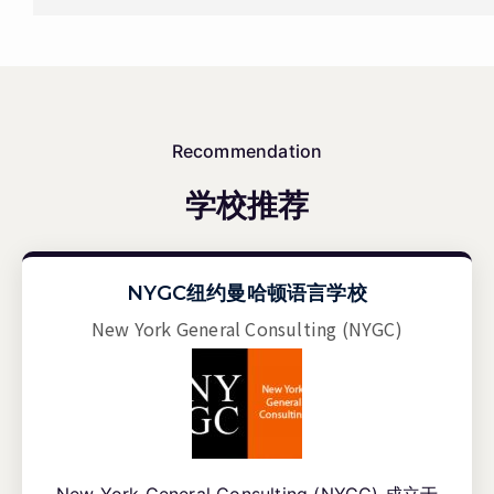
Recommendation
学校推荐
NYGC纽约曼哈顿语言学校
New York General Consulting (NYGC)
New York General Consulting (NYGC) 成立于