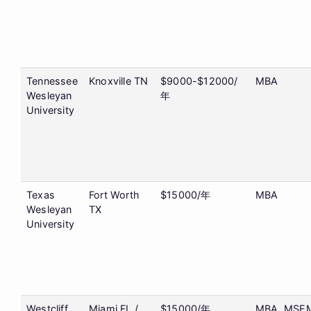
Tennessee
Knoxville TN
$9000-$12000/
MBA
Wesleyan
年
University
Texas
Fort Worth
$15000/年
MBA
Wesleyan
TX
University
Westcliff
Miami FL /
$15000/年
MBA. MSE