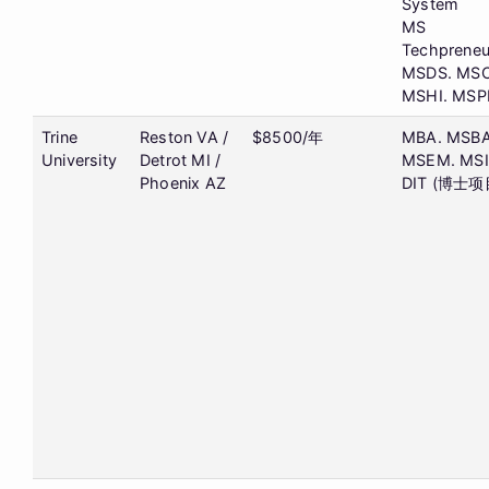
System
MS
Techpreneu
MSDS. MSC
MSHI. MS
Trine
Reston VA /
$8500/年
MBA. MSBA
University
Detrot MI /
MSEM. MS
Phoenix AZ
DIT (博士项