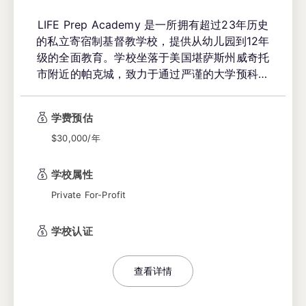
LIFE Prep Academy 是一所拥有超过23年历史
的私立寄宿制基督教学校，提供从幼儿园到12年
级的全面教育。学校坐落于美国堪萨斯州威奇托
市附近的帕克城，致力于通过严谨的大学预科课
程、充满支持的基督教社区以及多元化的学生群
体，培养学生成为“改变世界的领袖”。学校以其
学费预估
独特的教育理念和卓越的学术成就，被《威奇托
$30,000/年
鹰报》评选为威奇托最佳私立学校。
学校属性
Private For-Profit
学校认证
查看详情