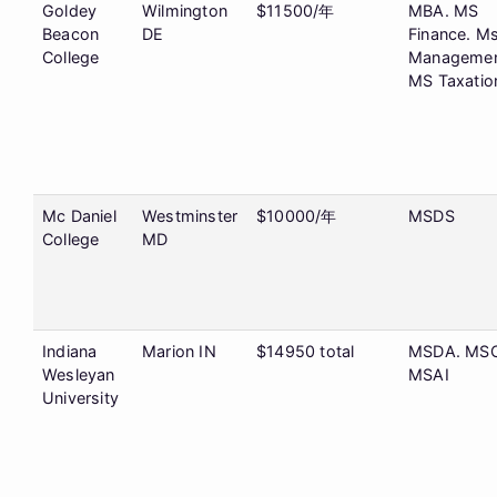
Goldey
Wilmington
$11500/年
MBA. MS
Beacon
DE
Finance. M
College
Managemen
MS Taxatio
Mc Daniel
Westminster
$10000/年
MSDS
College
MD
Indiana
Marion IN
$14950 total
MSDA. MSC
Wesleyan
MSAI
University